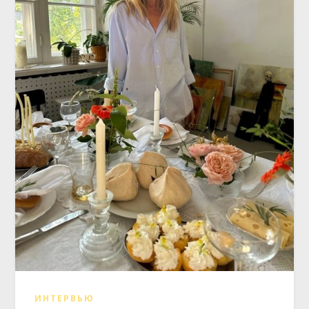
ИНТЕРВЬЮ
Декоратор Мария Белоконева: о
творческом пути и планах на
будущее