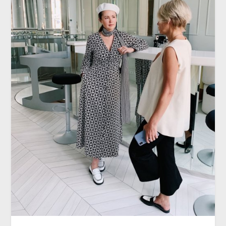
ИНТЕРВЬЮ
Декоратор Юлия Шакирова
и организатор Елена Ширшова:
«Будущее — за новым подходом
и взглядом»