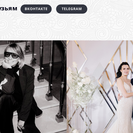
узьям