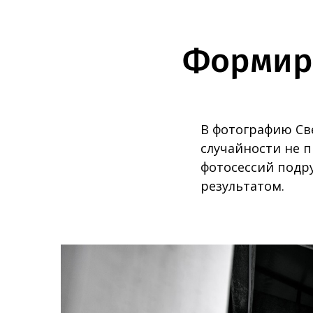
Формиро
В фотографию Све
случайности не п
фотосессий подру
результатом.