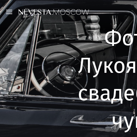
Фо
Лукоя
сваде
чу