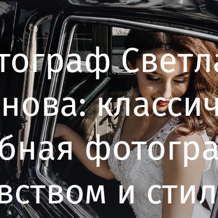
тограф Светл
нова: класси
бная фотогр
вством и сти