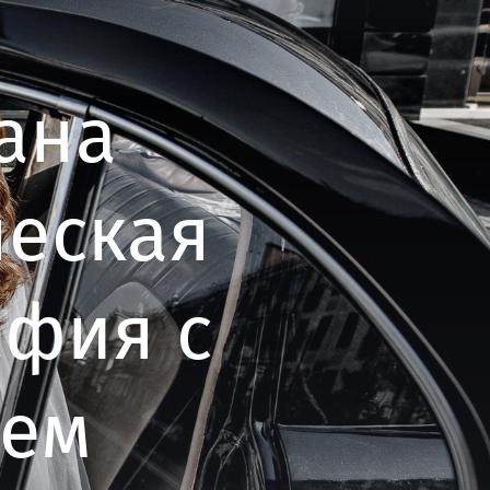
ана
ческая
афия с
лем