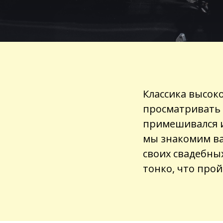
Классика высоко
просматривать 
примешивался и
мы знакомим ва
своих свадебных
тонко, что прой