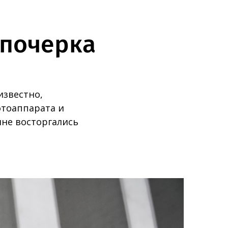
 почерка
известно,
отоаппарата и
нне восторгались