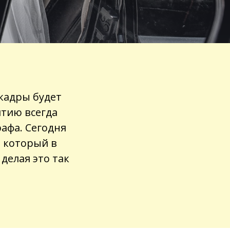
 кадры будет
ятию всегда
афа. Сегодня
 который в
 делая это так