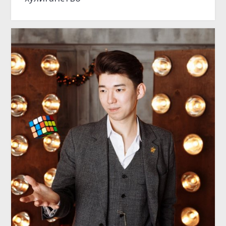
ОТКРЫТИЕ МЕСЯЦА
Иллюзионист Азат Актаев: создатель
праздничных чудес