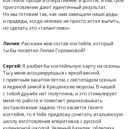
коктейль проще и оперативнее: и долгое, и быстрое
приготовление дают идентичный результат.
Но мы готовим так, как нам завещали наши деды
и прадеды, когда человек не просто хотел выпить,
но сделать это «талантливо».
Лилия:
Расскажи мне состав коктейля, который
ты бы посвятил Лилии Горлановой?
Сергей:
Я разбил бы коктейльную карту на сезоны.
Ты у меня ассоциируешься с яркой весной,
с приятным закатом летом, с листопадом осенью
и ледяной зимой в Крещенские морозы. В нашей
с тобой дружбе нет полутонов, и это стимулирует
меня по работе и помогает реализовывать
экстрасложные задачи. Что касается твоего
коктейля, то я тебе предложу сочетать итальянскую
школу изготовления аперитивов с русской
кулинарной школой. Зеленый базилик, облепиха,