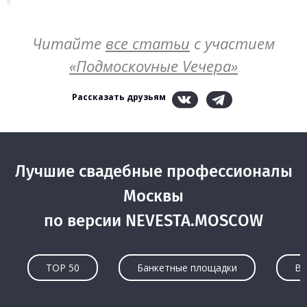
Читайте
все статьи
с участием
«Подмоскоvные Vечера»
Рассказать друзьям
Лучшие свадебные профессионалы
Москвы
по версии NEVESTA.MOSCOW
TOP 50
Банкетные площадки
Ве