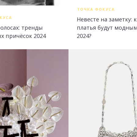
ТОЧКА ФОКУСА
КУСА
Невесте на заметку: 
платья будут модным
волосах: тренды
2024?
х причёсок 2024