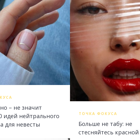
КУСА
но – не значит
ТОЧКА ФОКУСА
10 идей нейтрального
Больше не табу: не
а для невесты
стесняйтесь красно