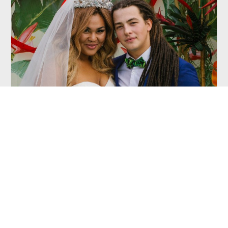
СВАДЬБА
Экзотическая Ямайка. Свадьба
Корнелии Манго и Богдана Дюрдя