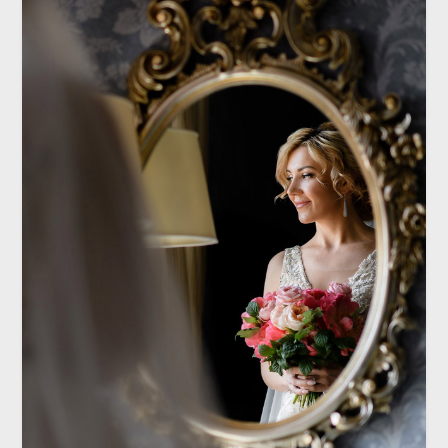
СВАДЬБА
Моя большая татарская свадьба.
Торжество Тимура и Динары