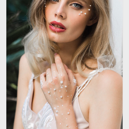
ТОЧКА ФОКУСА
Блондинка в законе: самые
эффектные прически для
светловолосых невест