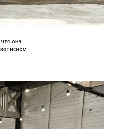
 что она
ивописном