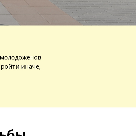
т молодоженов
пройти иначе,
дьбы