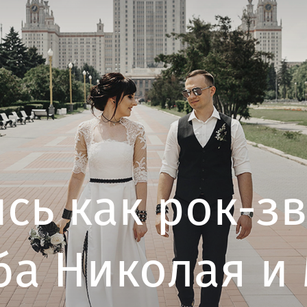
сь как рок-зв
ба Николая и