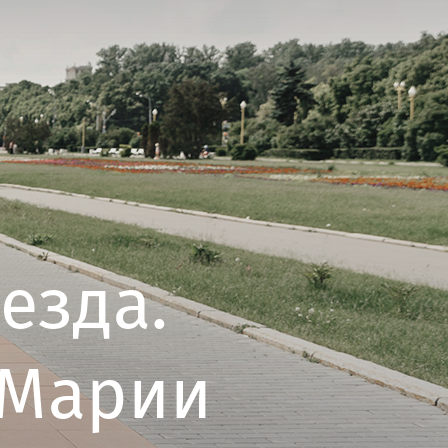
езда.
 Марии