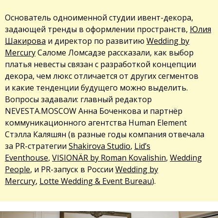
Основатель одноименной студии ивент-декора,
задающей тренды в оформлении пространств,
Юлия
Шакирова
и директор по развитию
Wedding by
Mercury
Саломе Ломсадзе рассказали, как выбор
платья невесты связан с разработкой концепции
декора, чем люкс отличается от других сегментов
и какие тенденции будущего можно выделить.
Вопросы задавали: главный редактор
NEVESTA.MOSCOW Анна Боченкова и партнёр
коммуникационного агентства Human Element
Стэлла Каляшян (
в разные
годы компания отвечала
за PR-стратеги
и
Shakirova Studio
,
Lid’s
Eventhouse
,
VISIONÄR by Roman Kovalishin
,
Wedding
People
,
и PR-запуск в России
Wedding by
Mercury
,
Lotte Wedding & Event Bureau
).