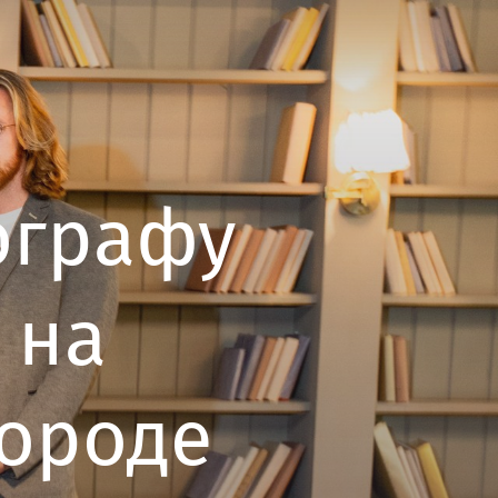
тографу
 на
городе