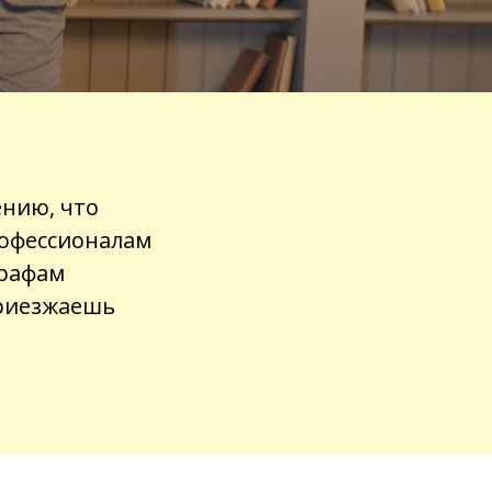
нию, что
рофессионалам
графам
приезжаешь