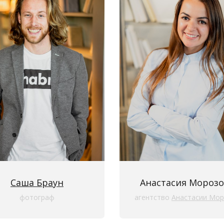
Саша Браун
Анастасия Морозо
фотограф
агентство
Анастасии Морозо