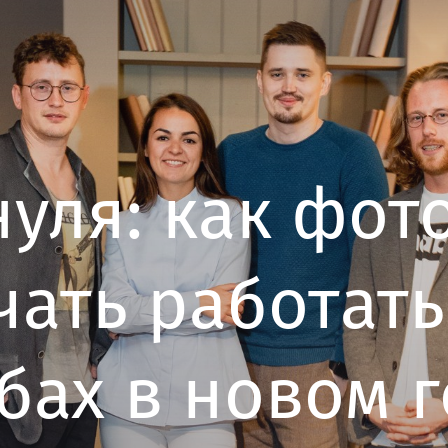
нуля: как фо
чать работать
бах в новом 