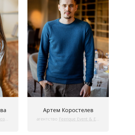
ва
Артем Коростелев
вой
агентство
Feerique Event & Emotions