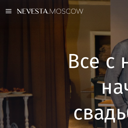
Все с 
на
свадь