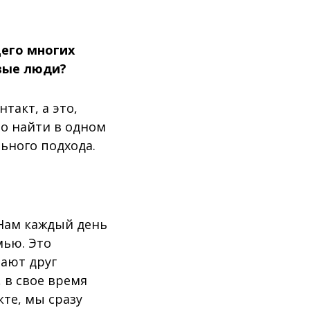
его многих
вые люди?
такт, а это,
но найти в одном
льного подхода.
 Нам каждый день
мью. Это
тают друг
 в свое время
кте, мы сразу