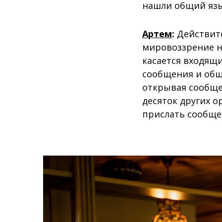
нашли общий язык
Артем
:
Действите
мировоззрение на
касается входящи
сообщения и общи
открывая сообще
десяток других о
прислать сообще