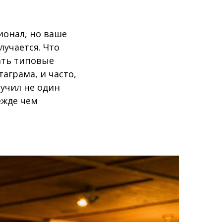
ионал, но ваше
лучается. Что
сать типовые
аграма, и часто,
учил не один
ежде чем