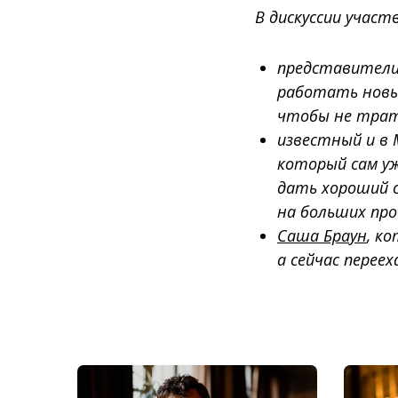
В дискуссии участ
представители
работать новые
чтобы не трати
известный и в 
который сам уж
дать хороший 
на больших прое
Саша Браун
, к
а сейчас перее