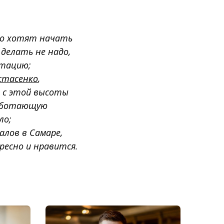
то хотят начать
делать не надо,
утацию;
стасенко
,
т с этой высоты
работающую
ло;
алов в Самаре,
ресно и нравится.