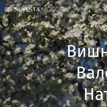
Вишн
Вал
На