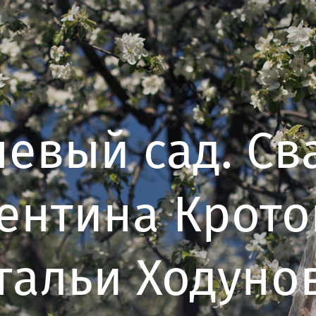
евый сад. Св
ентина Крото
тальи Ходуно