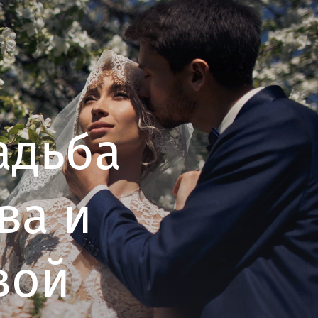
адьба
ва и
вой