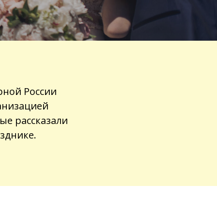
рной России
ганизацией
рые рассказали
азднике.