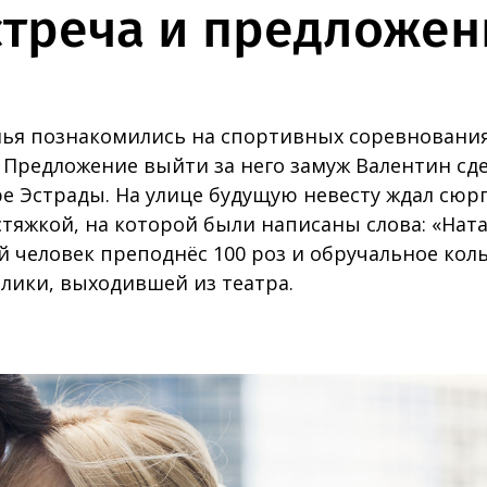
стреча и предложен
лья познакомились на спортивных соревнованиях
 Предложение выйти за него замуж Валентин сде
ре Эстрады. На улице будущую невесту ждал сюр
стяжкой, на которой были написаны слова: «Нат
й человек преподнёс 100 роз и обручальное коль
лики, выходившей из театра.