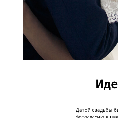
Иде
Датой свадьбы б
фотосессию в цв