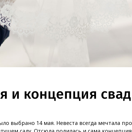
я и концепция сва
ыло выбрано 14 мая. Невеста всегда мечтала пр
етущем саду. Отсюда родилась и сама концепц