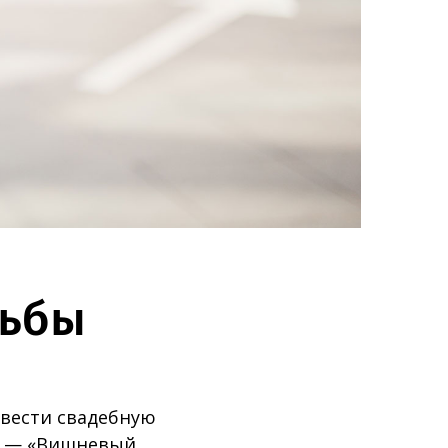
дьбы
овести свадебную
ия — «Вишневый