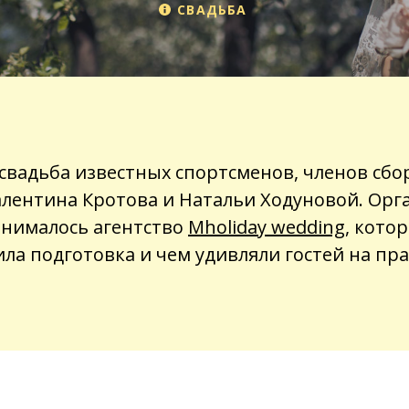
СВАДЬБА
свадьба известных спортсменов, членов сбо
алентина Кротова и Натальи Ходуновой. Ор
нималось агентство
Mholiday wedding
, кото
ла подготовка и чем удивляли гостей на пр