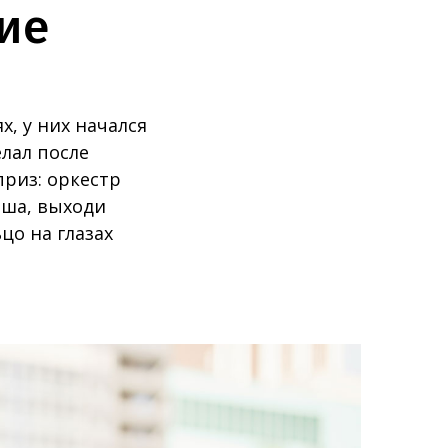
ие
, у них начался
лал после
приз: оркестр
аша, выходи
цо на глазах