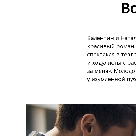
В
Валентин и Ната
красивый роман.
спектакля в теат
и ходулисты с ра
за меня». Молодо
у изумленной пуб