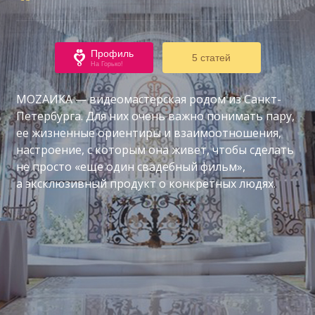
Профиль
5 статей
На Горько!
MOZAИКА — видеомастерская родом из Санкт-
Петербурга. Для них очень важно понимать пару,
ее жизненные ориентиры и взаимоотношения,
настроение, с которым она живет, чтобы сделать
не просто «еще один свадебный фильм»,
а эксклюзивный продукт о конкретных людях.