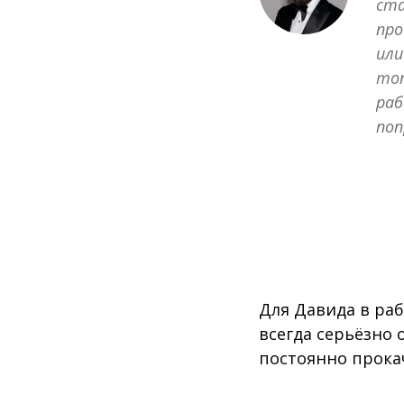
ста
про
или
топ
раб
поп
Для Давида в раб
всегда серьёзно 
постоянно прока