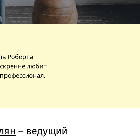
ль Роберта
искренне любит
 профессионал.
лян
– ведущий