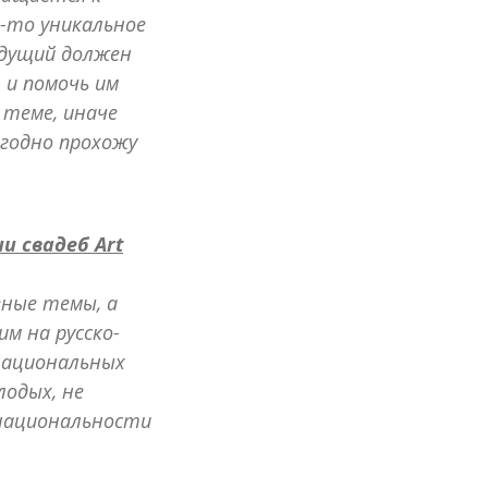
о-то уникальное
едущий должен
 и помочь им
 теме, иначе
годно прохожу
и свадеб Art
зные темы, а
м на русско-
рнациональных
лодых, не
 национальности