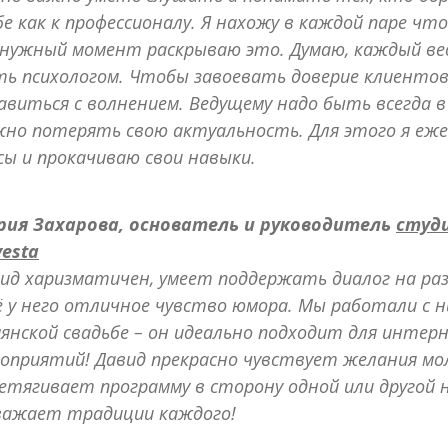
е как к профессионалу. Я нахожу в каждой паре чт
 нужный момент раскрываю это. Думаю, каждый в
ь психологом. Чтобы завоевать доверие клиентов
авиться с волнением. Ведущему надо быть всегда в
но потерять свою актуальность. Для этого я еже
сы и прокачиваю свои навыки.
рия Захарова, основатель и руководитель
студи
esta
ид харизматичен, умеет поддержать диалог на ра
 у него отличное чувство юмора. Мы работали с ни
янской свадьбе – он идеально подходит для инте
оприятий! Давид прекрасно чувствует желания мо
етягивает программу в сторону одной или другой
важает традиции каждого!