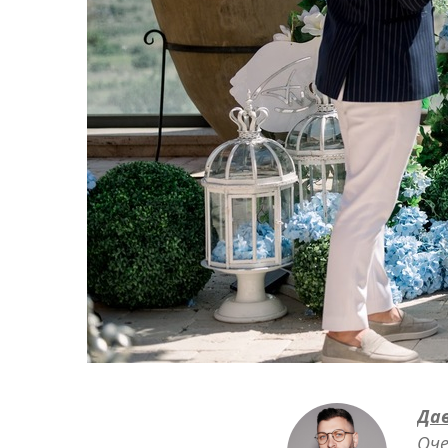
Да
Оче