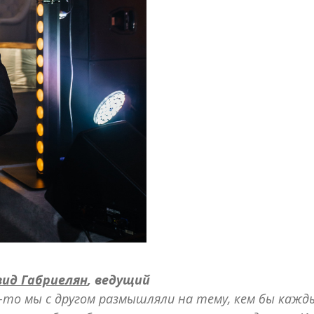
вид Габриелян
, ведущий
-то мы с другом размышляли на тему, кем бы кажд