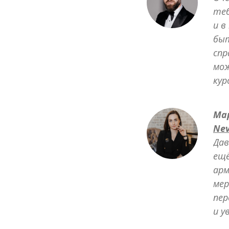
теб
и в
быт
спр
мож
кур
Ма
Nev
Дав
ещё
арм
мер
пер
и у