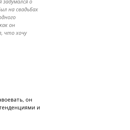
 задумался о
ыл на свадьбах
одного
как он
, что хочу
авоевать, он
и тенденциями и