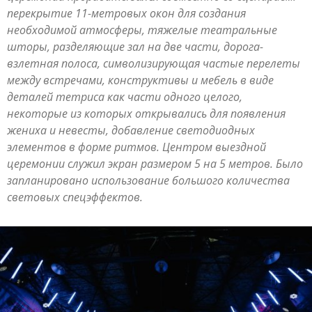
перекрытие 11-метровых окон для создания
необходимой атмосферы, тяжелые театральные
шторы, разделяющие зал на две части, дорога-
взлетная полоса, символизирующая частые перелеты
между встречами, конструктивы и мебель в виде
деталей тетриса как части одного целого,
некоторые из которых открывались для появления
жениха и невесты, добавление светодиодных
элементов в форме ритмов. Центром выездной
церемонии служил экран размером 5 на 5 метров. Было
запланировано использование большого количества
световых спецэффектов.