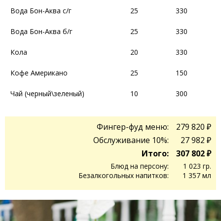
Вода Бон-Аква с/г
Вода Бон-Аква с/г
25
25
330
330
Вода Бон-Аква б/г
Вода Бон-Аква б/г
25
25
330
330
Кола
Кола
20
20
330
330
Кофе Американо
Кофе Американо
25
25
150
150
Чай (черный\зеленый)
Чай (черный\зеленый)
10
10
300
300
Фингер-фуд меню:
279 820 ₽
Обслуживание 10%:
27 982 ₽
Итого:
307 802 ₽
Блюд на персону:
1 023 гр.
Безалкогольных напитков:
1 357 мл