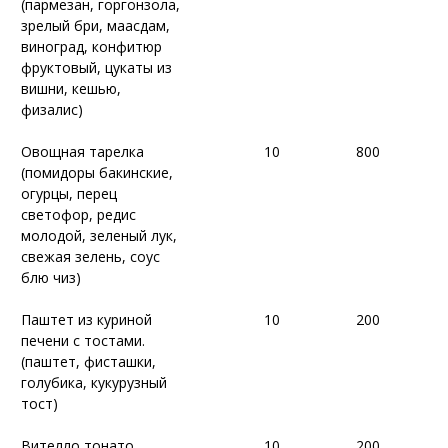
(пармезан, горгонзола,
(пармезан, горгонзола,
зрелый бри, маасдам,
зрелый бри, маасдам,
виноград, конфитюр
виноград, конфитюр
фруктовый, цукаты из
фруктовый, цукаты из
вишни, кешью,
вишни, кешью,
физалис)
физалис)
Овощная тарелка
Овощная тарелка
10
10
800
800
(помидоры бакинские,
(помидоры бакинские,
огурцы, перец
огурцы, перец
светофор, редис
светофор, редис
молодой, зеленый лук,
молодой, зеленый лук,
свежая зелень, соус
свежая зелень, соус
блю чиз)
блю чиз)
Паштет из куриной
Паштет из куриной
10
10
200
200
печени с тостами.
печени с тостами.
(паштет, фисташки,
(паштет, фисташки,
голубика, кукурузный
голубика, кукурузный
тост)
тост)
Вителло тонато
Вителло тонато
10
10
200
200