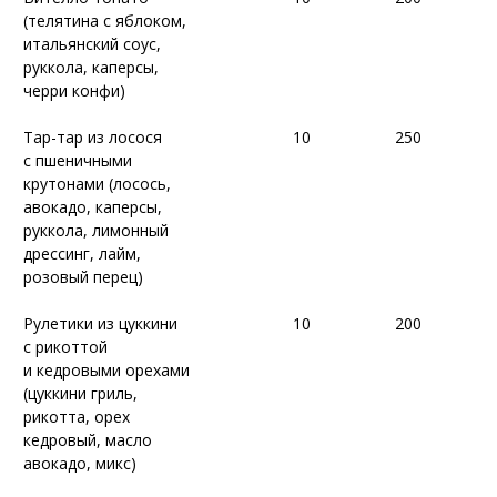
(телятина c
(телятина c
яблоком
яблоком
,
,
итальянский соус,
итальянский соус,
руккола, каперсы,
руккола, каперсы,
черри конфи)
черри конфи)
Тар-тар из лосося
Тар-тар из лосося
10
10
250
250
с пшеничными
с пшеничными
крутонами (лосось,
крутонами (лосось,
авокадо, каперсы,
авокадо, каперсы,
руккола, лимонный
руккола, лимонный
дрессинг, лайм,
дрессинг, лайм,
розовый перец)
розовый перец)
Рулетики из цуккини
Рулетики из цуккини
10
10
200
200
с рикоттой
с рикоттой
и кедровыми орехами
и кедровыми орехами
(цуккини гриль,
(цуккини гриль,
рикотта, орех
рикотта, орех
кедровый, масло
кедровый, масло
авокадо, микс)
авокадо, микс)