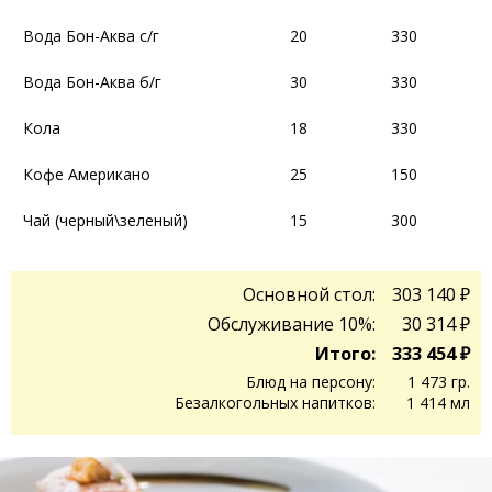
Вода Бон-Аква с/г
Вода Бон-Аква с/г
20
20
330
330
Вода Бон-Аква б/г
Вода Бон-Аква б/г
30
30
330
330
Кола
Кола
18
18
330
330
Кофе Американо
Кофе Американо
25
25
150
150
Чай (черный\зеленый)
Чай (черный\зеленый)
15
15
300
300
Основной стол:
303 140 ₽
Обслуживание 10%:
30 314 ₽
Итого:
333 454 ₽
Блюд на персону:
1 473 гр.
Безалкогольных напитков:
1 414 мл