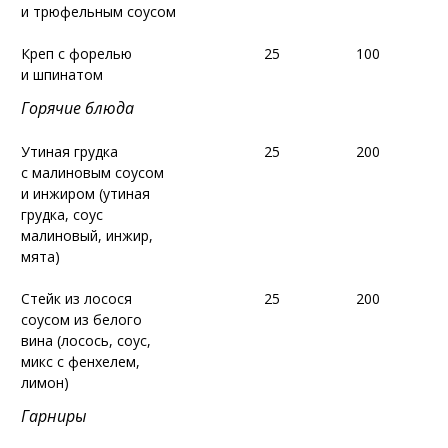
и трюфельным соусом
и трюфельным соусом
Креп с форелью
Креп с форелью
25
25
100
100
и шпинатом
и шпинатом
Горячие блюда
Горячие блюда
Утиная грудка
Утиная грудка
25
25
200
200
с малиновым соусом
с малиновым соусом
и инжиром (утиная
и инжиром (утиная
грудка, соус
грудка, соус
малиновый, инжир,
малиновый, инжир,
мята)
мята)
Стейк из лосося
Стейк из лосося
25
25
200
200
соусом из белого
соусом из белого
вина
вина
(лосось, соус,
(лосось, соус,
микс с фенхелем,
микс с фенхелем,
лимон)
лимон)
Гарниры
Гарниры