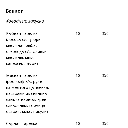
Банкет
Банкет
Холодные закуски
Холодные закуски
Рыбная тарелка
Рыбная тарелка
10
10
350
350
(лосось с/с, угорь,
(лосось с/с, угорь,
масляная рыба,
масляная рыба,
стерлядь с/с, оливки,
стерлядь с/с, оливки,
маслины, микс,
маслины, микс,
каперсы, лимон)
каперсы, лимон)
Мясная тарелка
Мясная тарелка
10
10
350
350
(ростбиф х/к, рулет
(ростбиф х/к, рулет
из желтого цыпленка,
из желтого цыпленка,
пастрами из свинины,
пастрами из свинины,
язык отварной, хрен
язык отварной, хрен
сливочный, горчица
сливочный, горчица
острая, микс, пикули)
острая, микс, пикули)
Сырная тарелка
Сырная тарелка
10
10
350
350