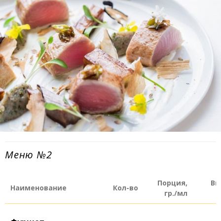
Меню №2
Порция,
Порция,
Вы
Вы
Наименование
Наименование
Кол-во
Кол-во
гр./мл
гр./мл