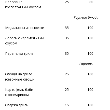
Валован с
Валован с
25
25
80
80
креветочным муссом
креветочным муссом
Горячие блюда
Горячие блюда
Медальоны из вырезки
Медальоны из вырезки
35
35
100
100
Лосось с карамельным
Лосось с карамельным
35
35
100
100
соусом
соусом
Перепелка гриль
Перепелка гриль
35
35
100
100
Гарниры
Гарниры
Овощи на гриле
Овощи на гриле
25
25
100
100
(сезонные овощи)
(сезонные овощи)
Картофель бэби
Картофель бэби
25
25
100
100
с розмарином
с розмарином
Спаржа гриль
Спаржа гриль
15
15
100
100