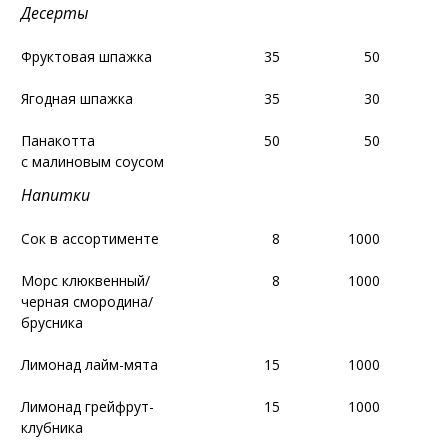
Десерты
Десерты
Фруктовая шпажка
Фруктовая шпажка
35
35
50
50
Ягодная шпажка
Ягодная шпажка
35
35
30
30
Панакотта
Панакотта
50
50
50
50
с малиновым соусом
с малиновым соусом
Напитки
Напитки
Сок в ассортименте
Сок в ассортименте
8
8
1000
1000
Морс клюквенный/
Морс клюквенный/
8
8
1000
1000
черная смородина/
черная смородина/
брусника
брусника
Лимонад лайм-мята
Лимонад лайм-мята
15
15
1000
1000
1
1
Лимонад грейфрут-
Лимонад грейфрут-
15
15
1000
1000
1
1
клубника
клубника