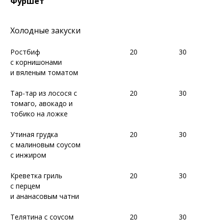
Фуршет
Фуршет
Холодные закуски
Холодные закуски
Ростбиф
Ростбиф
20
20
30
30
с корнишонами
с корнишонами
и вяленым томатом
и вяленым томатом
Тар-тар из лосося с
Тар-тар из лосося с
20
20
30
30
томаго, авокадо и
томаго, авокадо и
тобико на ложке
тобико на ложке
Утиная грудка
Утиная грудка
20
20
30
30
с малиновым соусом
с малиновым соусом
с инжиром
с инжиром
Креветка гриль
Креветка гриль
20
20
30
30
с перцем
с перцем
и ананасовым чатни
и ананасовым чатни
Телятина с соусом
Телятина с соусом
20
20
30
30