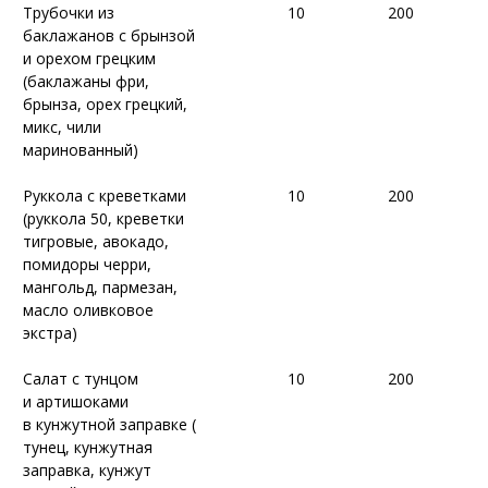
Трубочки из
Трубочки из
10
10
200
200
баклажанов с брынзой
баклажанов с брынзой
и орехом грецким
и орехом грецким
(баклажаны фри,
(баклажаны фри,
брынза, орех грецкий,
брынза, орех грецкий,
микс, чили
микс, чили
маринованный)
маринованный)
Руккола с креветками
Руккола с креветками
10
10
200
200
(руккола 50, креветки
(руккола 50, креветки
тигровые, авокадо,
тигровые, авокадо,
помидоры черри,
помидоры черри,
мангольд, пармезан,
мангольд, пармезан,
масло оливковое
масло оливковое
экстра)
экстра)
Салат с тунцом
Салат с тунцом
10
10
200
200
и артишоками
и артишоками
в кунжутной заправке (
в кунжутной заправке (
тунец, кунжутная
тунец, кунжутная
заправка, кунжут
заправка, кунжут