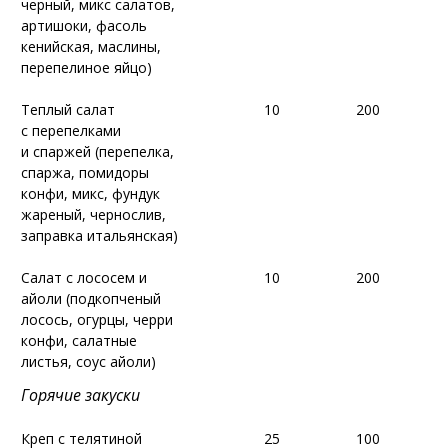
черный, микс салатов,
черный, микс салатов,
артишоки, фасоль
артишоки, фасоль
кенийская, маслины,
кенийская, маслины,
перепелиное яйцо)
перепелиное яйцо)
Теплый салат
Теплый салат
10
10
200
200
с перепелками
с перепелками
и спаржей (перепелка,
и спаржей (перепелка,
спаржа, помидоры
спаржа, помидоры
конфи, микс, фундук
конфи, микс, фундук
жареный, чернослив,
жареный, чернослив,
заправка итальянская)
заправка итальянская)
Салат с лососем и
Салат с лососем и
10
10
200
200
айоли (подкопченый
айоли (подкопченый
лосось, огурцы, черри
лосось, огурцы, черри
конфи, салатные
конфи, салатные
листья, соус айоли)
листья, соус айоли)
Горячие закуски
Горячие закуски
Креп с телятиной
Креп с телятиной
25
25
100
100