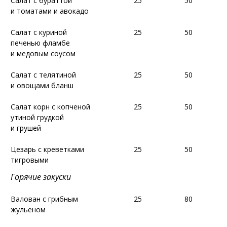
Салат с бураттой
Салат с бураттой
25
25
50
50
и томатами и авокадо
и томатами и авокадо
Салат с куриной
Салат с куриной
25
25
50
50
печенью фламбе
печенью фламбе
и медовым соусом
и медовым соусом
Салат с телятиной
Салат с телятиной
25
25
50
50
и овощами бланш
и овощами бланш
Салат корн с копченой
Салат корн с копченой
25
25
50
50
утиной грудкой
утиной грудкой
и грушей
и грушей
Цезарь с креветками
Цезарь с креветками
25
25
50
50
тигровыми
тигровыми
Горячие закуски
Горячие закуски
Валован с грибным
Валован с грибным
25
25
80
80
жульеном
жульеном