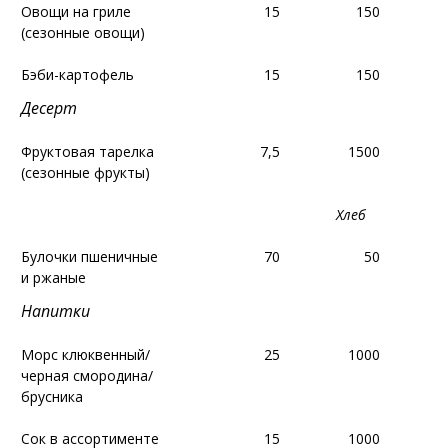
Овощи на гриле
Овощи на гриле
15
15
150
150
(сезонные овощи)
(сезонные овощи)
Бэби-картофель
Бэби-картофель
15
15
150
150
Десерт
Десерт
Фруктовая тарелка
Фруктовая тарелка
7,5
7,5
1500
1500
1
1
(сезонные фрукты)
(сезонные фрукты)
Хлеб
Хлеб
Булочки пшеничные
Булочки пшеничные
70
70
50
50
и ржаные
и ржаные
Напитки
Напитки
Морс клюквенный/
Морс клюквенный/
25
25
1000
1000
2
2
черная смородина/
черная смородина/
брусника
брусника
Сок в ассортименте
Сок в ассортименте
15
15
1000
1000
1
1