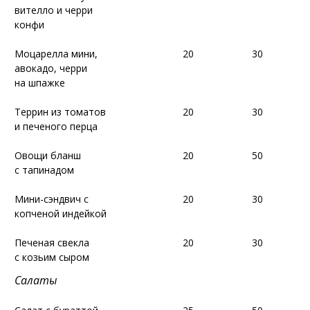
вителло и черри
вителло и черри
конфи
конфи
Моцарелла мини,
Моцарелла мини,
20
20
30
30
авокадо, черри
авокадо, черри
на шпажке
на шпажке
Террин из томатов
Террин из томатов
20
20
30
30
и печеного перца
и печеного перца
Овощи бланш
Овощи бланш
20
20
50
50
с тапинадом
с тапинадом
Мини-сэндвич
Мини-сэндвич
с
с
20
20
30
30
копченой индейкой
копченой индейкой
Печеная свекла
Печеная свекла
20
20
30
30
с козьим сыром
с козьим сыром
Салаты
Салаты