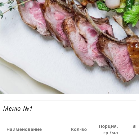
Меню №1
Порция,
Порция,
Вы
Вы
Наименование
Наименование
Кол-во
Кол-во
гр./мл
гр./мл