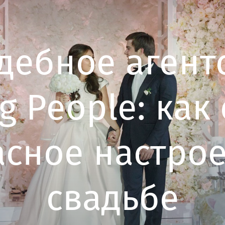
дебное агент
 People: как
сное настро
свадьбе