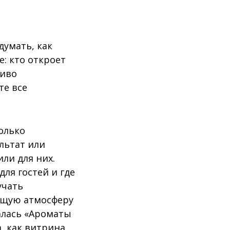
думать, как
е: кто откроет
ливо
те все
олько
льтат или
ли для них.
ля гостей и где
учать
общую атмосферу
алась «Ароматы
, как витрина