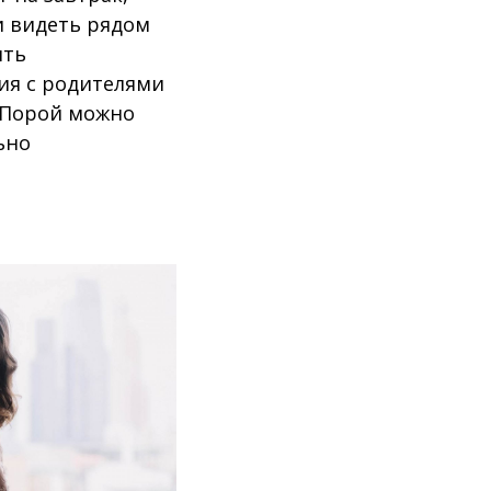
и видеть рядом
ить
ия с родителями
. Порой можно
ьно