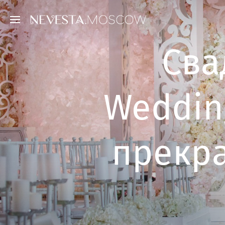
Сва
Wedding
прекра