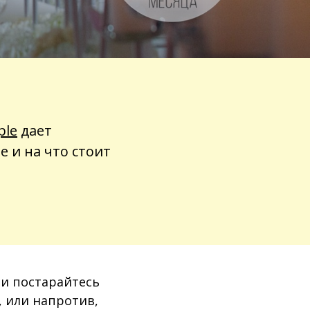
ple
дает
е и на что стоит
 и постарайтесь
, или напротив,