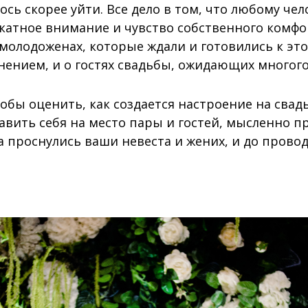
лось скорее уйти. Все дело в том, что любому че
икатное внимание и чувство собственного комфо
 молодоженах, которые ждали и готовились к эт
нением, и о гостях свадьбы, ожидающих многого
чтобы оценить, как создается настроение на свад
вить себя на место пары и гостей, мысленно п
а проснулись ваши невеста и жених, и до прово