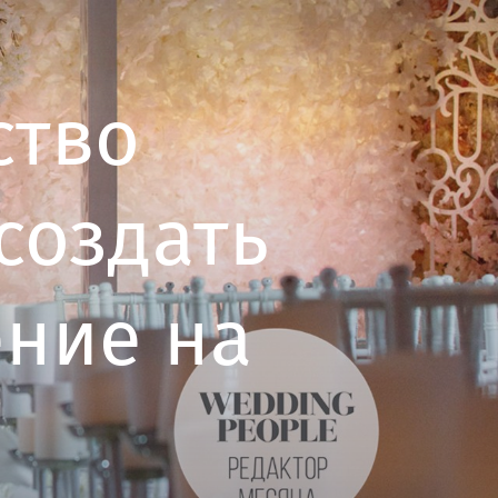
ство
 создать
ение на