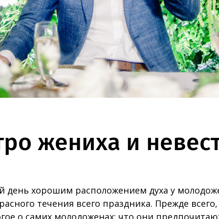
тро жениха и невес
й день хорошим расположением духа у молодож
расного течения всего праздника. Прежде всего
гое о самих молодоженах: что они предпочитают