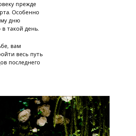
ловеку прежде
рта. Особенно
ому дню
 в такой день.
ьбе, вам
ройти весь путь
дов последнего