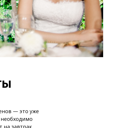
ты
енов — это уже
, необходимо
 на завтрак,