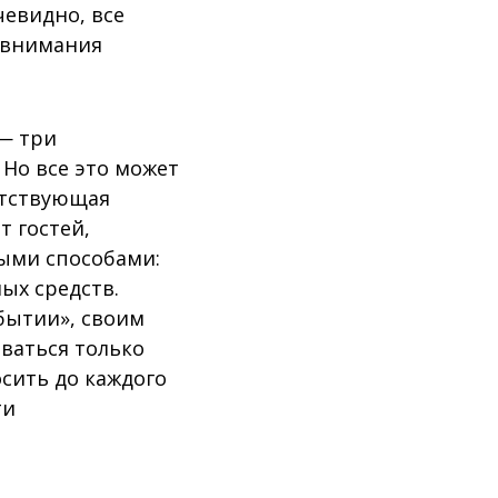
чевидно, все
о внимания
 — три
Но все это может
етствующая
 гостей,
ными способами:
ых средств.
бытии», своим
иваться только
сить до каждого
ти