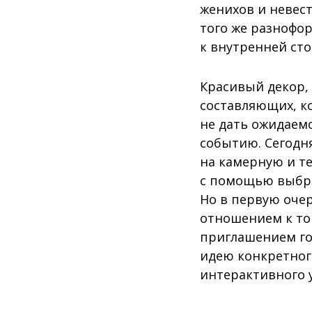
женихов и невест
того же разнофо
к внутренней ст
Красивый декор, 
составляющих, к
не дать ожидаемо
событию. Сегодн
на камерную и т
с помощью выбран
Но в первую оче
отношением к том
приглашением го
идею конкретног
интерактивного у