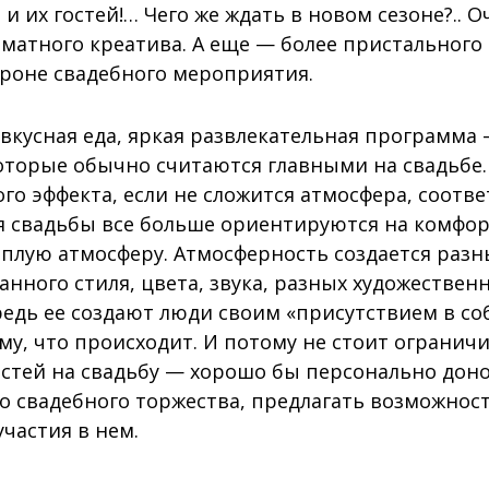
 и их гостей!… Чего же ждать в новом сезоне?.. О
рматного креатива. А еще — более пристальног
ороне свадебного мероприятия.
вкусная еда, яркая развлекательная программа
оторые обычно считаются главными на свадьбе. 
го эффекта, если не сложится атмосфера, соотв
я свадьбы все больше ориентируются на комфорт
еплую атмосферу. Атмосферность создается раз
ного стиля, цвета, звука, разных художественн
редь ее создают люди своим «присутствием в со
у, что происходит. И потому не стоит огранич
стей на свадьбу — хорошо бы персонально доно
о свадебного торжества, предлагать возможнос
частия в нем.