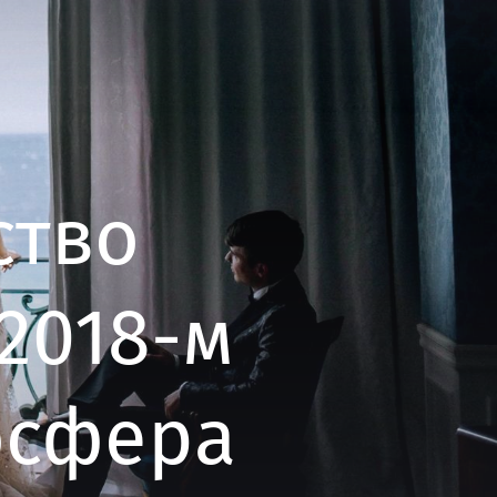
ство
 2018-м
осфера