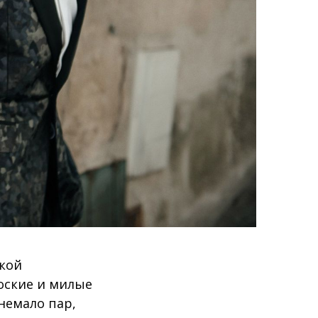
ской
оские и милые
немало пар,