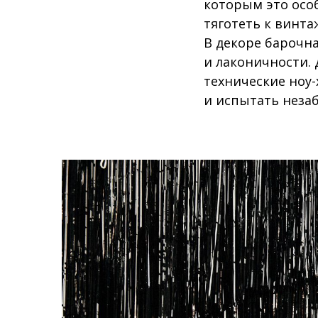
которым это осо
тяготеть к винта
В декоре барочн
и лаконичности.
технические ноу
и испытать неза