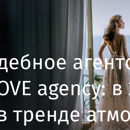
дебное агент
VE agency: в
 в тренде атм