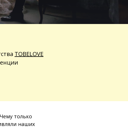
тства
TOBELOVE
денции
 Чему только
дивляли наших