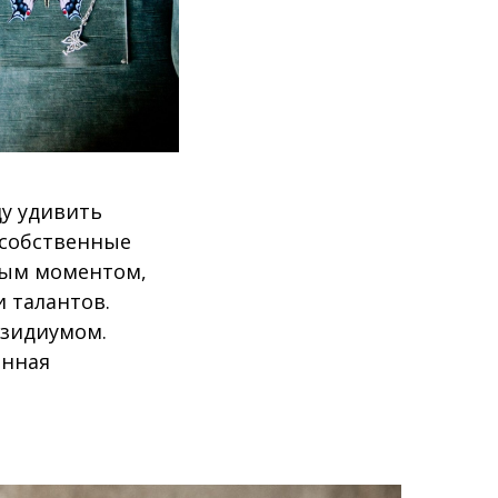
ду удивить
ы собственные
ным моментом,
и талантов.
езидиумом.
анная