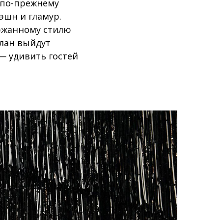
 по-прежнему
эшн и гламур.
ржанному стилю
план выйдут
— удивить гостей