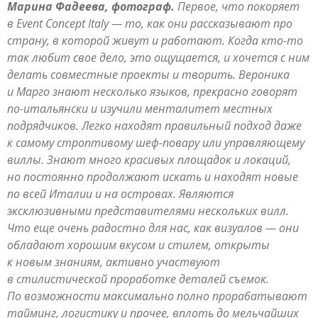
Марина Фадеева, фотограф.
Первое, что покоряет
в Event Concept Italy — то, как они рассказывают про
страну, в которой живут и работают. Когда кто-то
так любит свое дело, это ощущается, и хочется с ним
делать совместные проекты и творить. Вероника
и Марго знают несколько языков, прекрасно говорят
по-итальянски и изучили менталитет местных
подрядчиков. Легко находят правильный подход даже
к самому строптивому шеф-повару или управляющему
виллы. Знают много красивых площадок и локаций,
но постоянно продолжают искать и находят новые
по всей Италии и на островах. Являются
эксклюзивными представителями нескольких вилл.
Что еще очень радостно для нас, как визуалов — они
обладают хорошим вкусом и стилем, открыты
к новым знаниям, активно участвуют
в стилистической проработке деталей съемок.
По возможности максимально полно прорабатывают
тайминг, логистику и прочее, вплоть до мельчайших