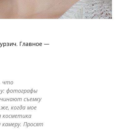
урзич. Главное —
, что
ту: фотографы
ачинают съемку
же, когда мое
я косметика
а камеру. Просят