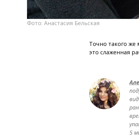
Фото: Анастасия Бельская
Точно такого же
это слаженная ра
Ал
под
вид
ран
вре
упа
5 м