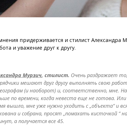
 мнения придерживается и стилист Александра М
бота и уважение друг к другу.
ександра Мурзич
, стилист.
Очень раздражает то
рядчики мешают друг другу выполнять свою рабо
еографам (и наоборот) и, соответственно, мне. Н
ьше по времени, когда невеста еще не готова. Или 
мя вышло, мне уже нужно уходить с „объекта“ и вс
кована и собрана, просят „помахать кисточкой “ н
инут, а получается все 45.