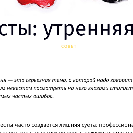
сты: утренняя
СОВЕТ
дня — это серьезная тема, о которой надо говорит
им невестам посмотреть на него глазами стилис
амых частых ошибок.
есты часто создается лишняя суета: профессион
е очень опытные или не очень вежливые специ