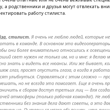
у, а родственники и друзья могут отвлекать вн
ектировать работу стилиста.
йза
, стилист.
Я очень не люблю людей, которые н
отать в команде. В основном это видеооператоры
бы они более внимательно относились к освещени
оший свет нужен не только им, но и мне: я делаю м
но знать и видеть все нюансы. Или же бывает, ко
ияж глаз, просят опустить глаза, а когда я работа
сят улыбнуться. Справляться с этим сложно — пр
мешать, но не всегда это помогает. Еще я очень п
аничить к сборам доступ третьих лиц — для созда
очей атмосферы (только рабочая команда!). Не люб
ственники без знания дела дают советы, а это д
актуально. Пытаешься мягко объяснить, что лучш