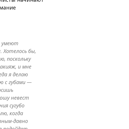
имание
е умеют
. Хотелось бы,
ю, поскольку
акияж, и мне
гда я делаю
ю с губами —
осишь
рошу невест
ния сугубо
лю, когда
авным-давно
е подойдет