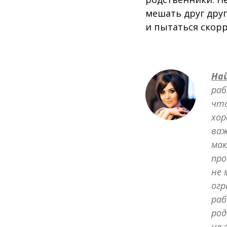
мешать друг друг
и пытаться скорр
На
раб
что
хор
важ
мак
про
не 
огр
раб
род
не 