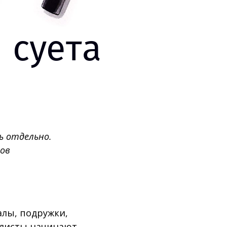
 суета
ь отдельно.
тов
алы, подружки,
алисты начинают