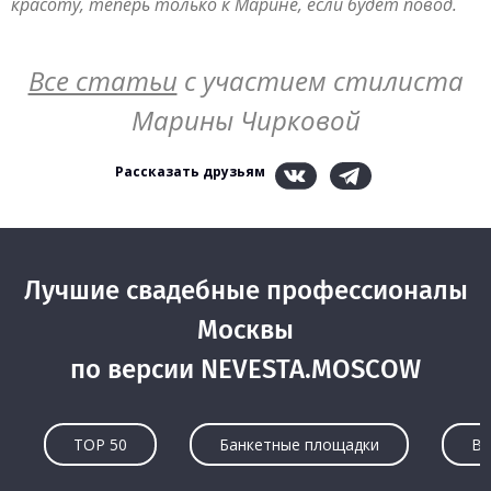
красоту, теперь только к Марине, если будет повод.
Все статьи
с участием стилиста
Марины Чирковой
Рассказать друзьям
Лучшие свадебные профессионалы
Москвы
по версии NEVESTA.MOSCOW
TOP 50
Банкетные площадки
Ве