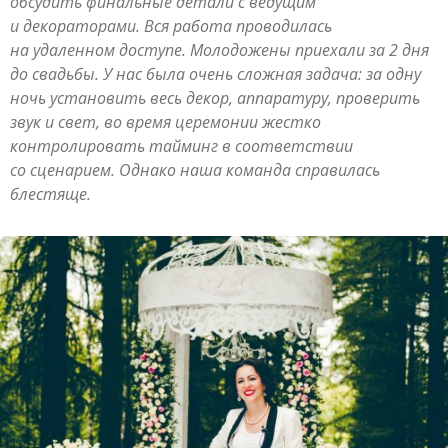
обсудить финальные детали с ведущим
и декораторами. Вся работа проводилась
на удаленном доступе. Молодожены приехали за 2 дня
до свадьбы. У нас была очень сложная задача: за одну
ночь установить весь декор, аппаратуру, проверить
звук и свет, во время церемонии жестко
контролировать тайминг в соответствии
со сценарием. Однако наша команда справилась
блестяще.