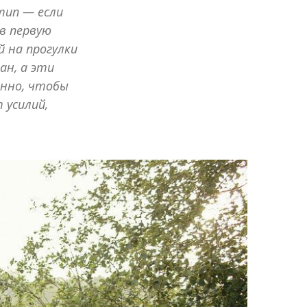
тип — если
в первую
й на прогулки
ан, а эти
енно, чтобы
 усилий,