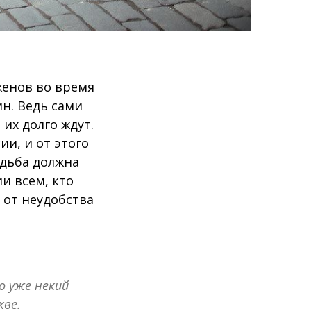
енов во время
ин. Ведь сами
 их долго ждут.
и, и от этого
адьба должна
и всем, кто
) от неудобства
о уже некий
кве.