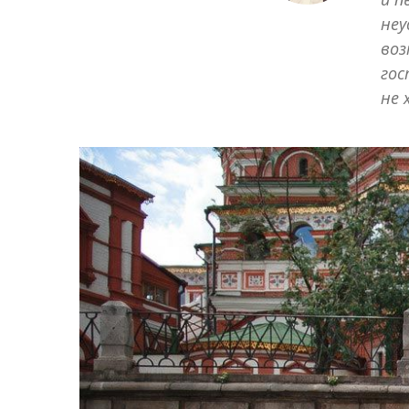
неу
воз
гос
не 