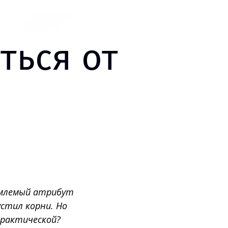
ться от
емлемый атрибут
устил корни. Но
практической?