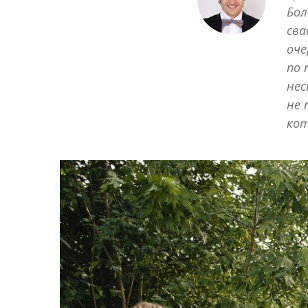
Бол
сва
оче
по 
нес
не 
кот