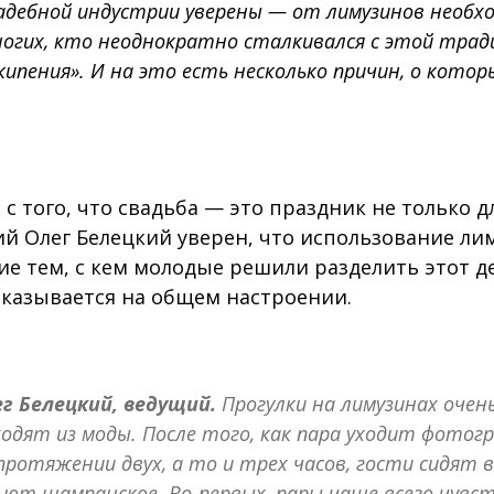
адебной индустрии уверены — от лимузинов необх
огих, кто неоднократно сталкивался с этой тради
кипения». И на это есть несколько причин, о котор
 с того, что свадьба — это праздник не только д
ий Олег Белецкий уверен, что использование ли
е тем, с кем молодые решили разделить этот д
сказывается на общем настроении.
г Белецкий, ведущий.
Прогулки на лимузинах оче
одят из моды. После того, как пара уходит фотог
протяжении двух, а то и трех часов, гости сидят 
ьют шампанское. Во-первых, пары чаще всего чувс