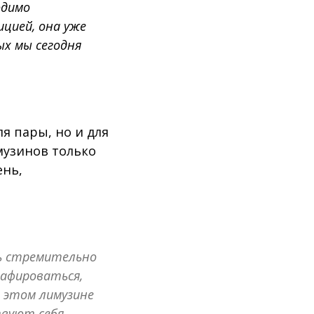
одимо
цией, она уже
ых мы сегодня
ля пары, но и для
музинов только
ень,
нь стремительно
рафироваться,
в этом лимузине
твуют себя