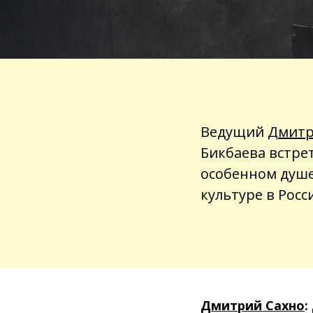
Ведущий
Дмитр
Бикбаева встре
особенном душе
культуре в Росс
Дмитрий Сахно
: