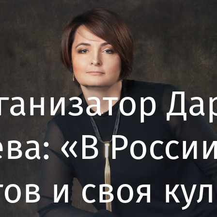
ганизатор Да
ва: «В Росси
ов и своя ку