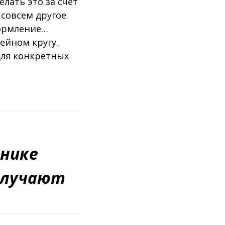
лать это за счет
совсем другое.
формление…
ейном кругу.
для конкретных
днике
олучают