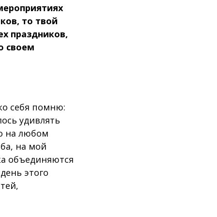
 мероприятиях
ков, то твой
ех праздников,
о своем
ко себя помню:
лось удивлять
то на любом
ба, на мой
ика объединяются
 день этого
тей,