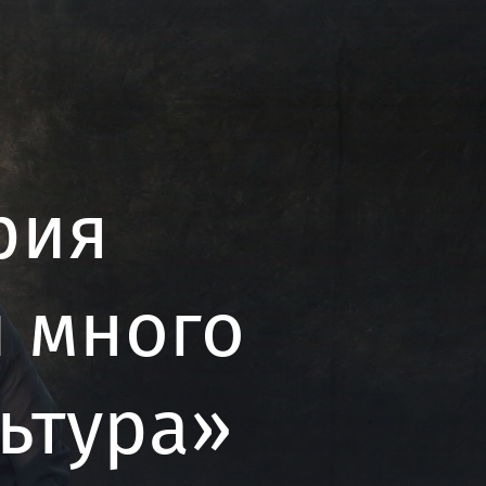
рия
и много
льтура»