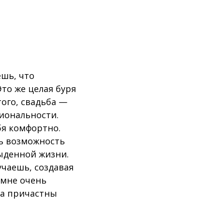
ешь, что
Это же целая буря
ого, свадьба —
иональности.
бя комфортно.
шь возможность
быденной жизни.
учаешь, создавая
 мне очень
да причастны