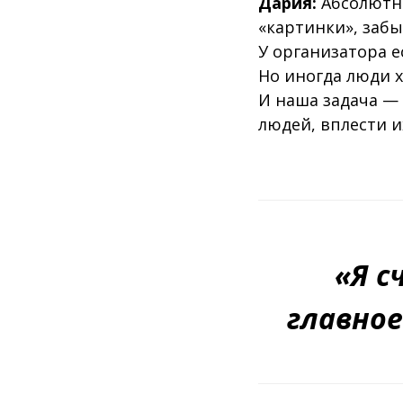
Дария:
Абсолютно
«картинки», забы
У организатора 
Но иногда люди х
И наша задача —
людей, вплести 
«Я с
главно