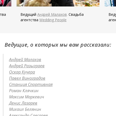
тва
Ведущий
Андрей Малахов
.
Свадьба
Вед
агентства
Wedding People
аге
Ведущие, о которых мы вам рассказали:
Андрей Малахов
Андрей Разыграев
Оскар Кучера
Павел Виноградов
Станция Спортивная
Роман Клячкин
Максим Маркевич
Денис Лазарев
Михаил Белянин
Александр Слесарев