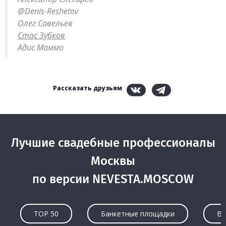
@Denis-Reshetov
Олег Савельев
Стас Зубков
Адис Маммо
Рассказать друзьям
Лучшие свадебные профессионалы
Москвы
по версии NEVESTA.MOSCOW
TOP 50
Банкетные площадки
Ве