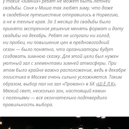
у таких «зимних» ребят не может быть летней
свадьбы. Соня и Миша так любят зиму, что даже
в свадебное путешествие отправились в Норвегию,
а не в теплые края. За 3 месяца до свадьбы было
принято экстренное решение менять формат и дату
свадьбы на декабрь. Ребят не испугали ни холод,
ни пробки, ни повышение цен в предновогодний
сезон — было понятно, что организаторы будут
создавать зимнюю сказку. Для этой цели был нужен
уютный зал с элементами зимней атмосферы. При
этом было крайне важно расположение, ведь в декабре
логистика в Москве очень сильно усложняется. Таким
образом, выбор пал на зал «Прованс» в БК
«Ш.Ё.Л.К»
.
Мягкий свет, несколько зон, настоящий камин
с поленьями — все окончательно подтвердило
правильность выбора.