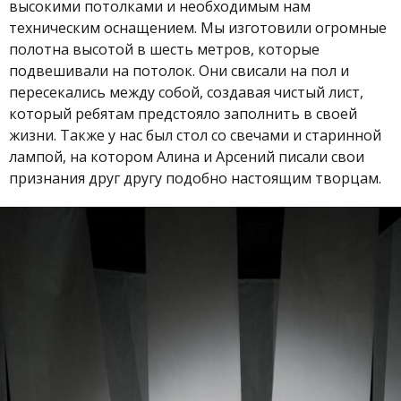
высокими потолками и необходимым нам
техническим оснащением. Мы изготовили огромные
полотна высотой в шесть метров, которые
подвешивали на потолок. Они свисали на пол и
пересекались между собой, создавая чистый лист,
который ребятам предстояло заполнить в своей
жизни. Также у нас был стол со свечами и старинной
лампой, на котором Алина и Арсений писали свои
признания друг другу подобно настоящим творцам.