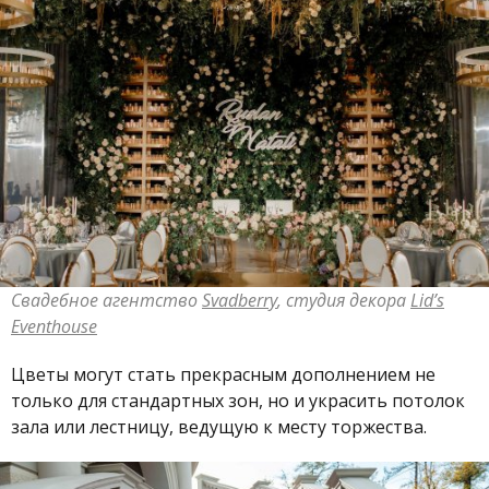
Свадебное агентство
Svadberry
, студия декора
Lid’s
Eventhouse
Цветы могут стать прекрасным дополнением не
только для стандартных зон, но и украсить потолок
зала или лестницу, ведущую к месту торжества.