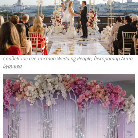
Свадебное агентство
Wedding People
, декоратор
Анна
Бурцева