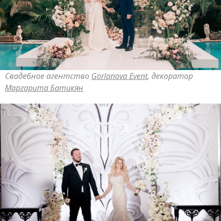
Свадебное агентство
Gorlanova Event
, декоратор
Маргарита Батикян