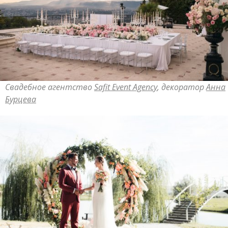
Свадебное агентство
Safit Event Agency
, декоратор
Анна
Бурцева