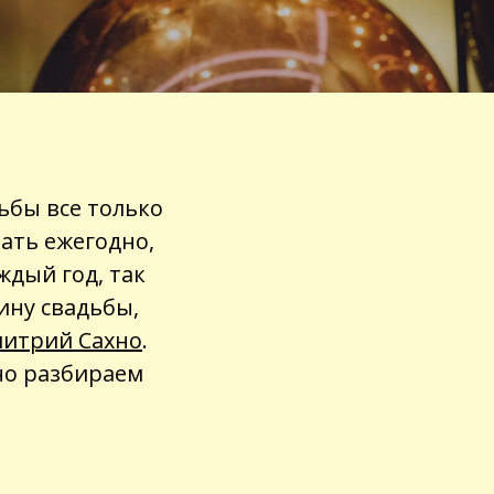
ьбы все только
чать ежегодно,
ждый год, так
ину свадьбы,
итрий Сахно
.
о разбираем