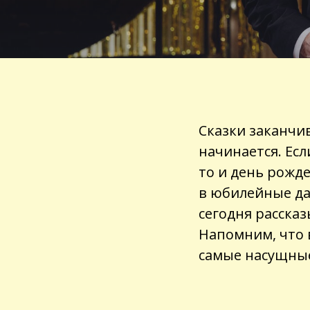
Сказки заканчив
начинается. Есл
то и день рожд
в юбилейные да
сегодня расска
Напомним, что
самые насущные