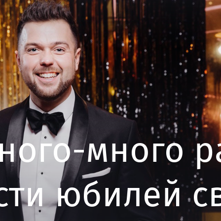
ного-много ра
сти юбилей с