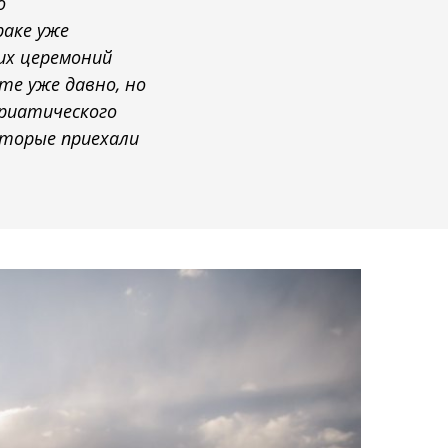
о
раке уже
их церемоний
те уже давно, но
дриатического
оторые приехали