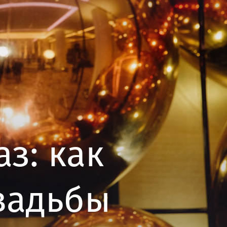
з: как
вадьбы