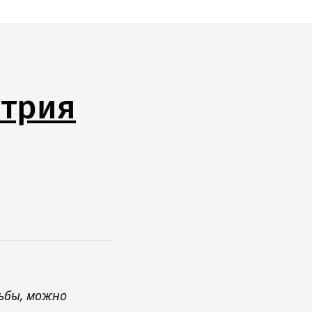
трия
дьбы, можно