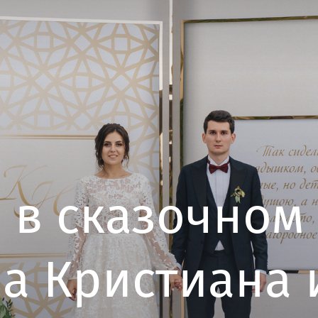
 в сказочном 
а Кристиана