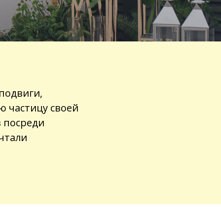
 подвиги,
ю частицу своей
в посреди
ечтали