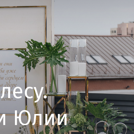
лесу.
 и Юлии