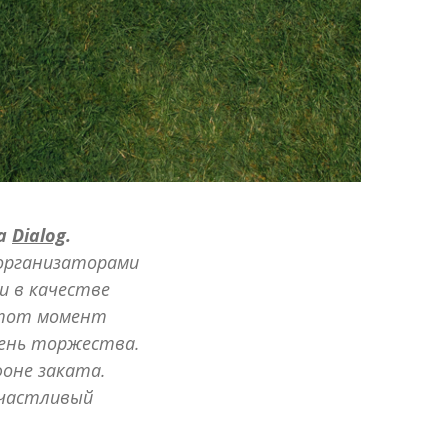
ва
Dialog
.
 организаторами
и в качестве
этот момент
день торжества.
фоне заката.
счастливый