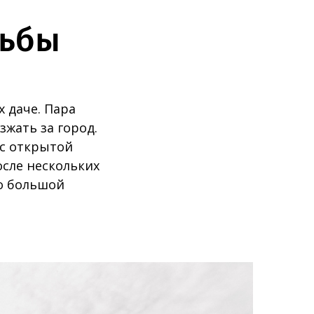
дьбы
 даче. Пара
зжать за город.
 с открытой
осле нескольких
го большой