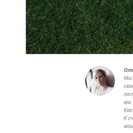
Ол
Мы 
сва
гос
мы 
Как
К с
мом