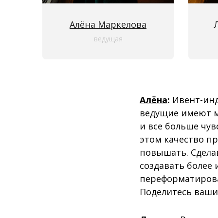
Алёна Маркелова
ведущая
Алёна
:
Ивент-инд
ведущие имеют м
и все больше чу
этом качество пр
повышать. Сдела
создавать более 
переформатирова
Поделитесь вашим