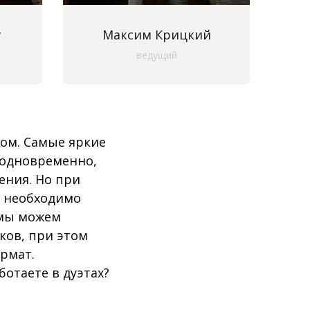
v
Максим Крицкий
ведущий
ом. Самые яркие
 одновременно,
ения. Но при
е необходимо
 мы можем
ков, при этом
рмат.
отаете в дуэтах?