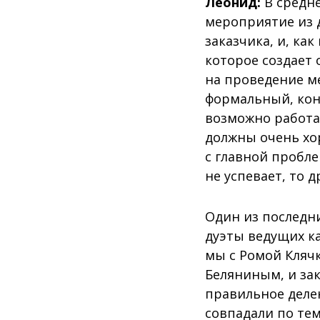
Леонид:
В средне
мероприятие из 
заказчика, и, ка
которое создает
на проведение м
формальный, кон
возможно работа
должны очень хо
с главной пробле
не успевает, то 
Один из последн
дуэты ведущих к
мы с Ромой Кляч
Беляниным, и за
правильное делен
совпадали по те