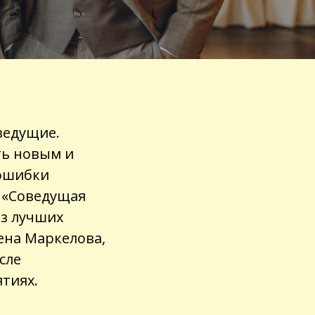
ведущие.
ть новым и
 ошибки
?
«
Соведущая
из лучших
ена Маркелова,
сле
тиях.