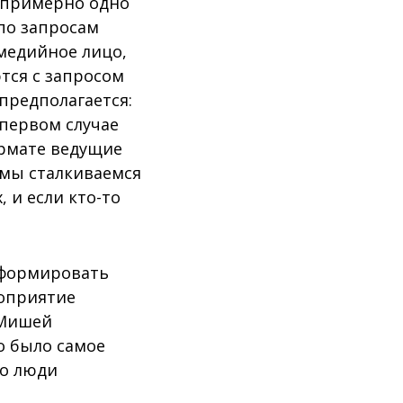
я примерно одно
по запросам
 медийное лицо,
тся с запросом
предполагается:
первом случае
ормате ведущие
 мы сталкиваемся
 и если кто-то
 формировать
роприятие
 Мишей
о было самое
то люди