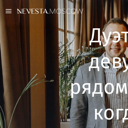
Дуэ
дев
рядом
ког