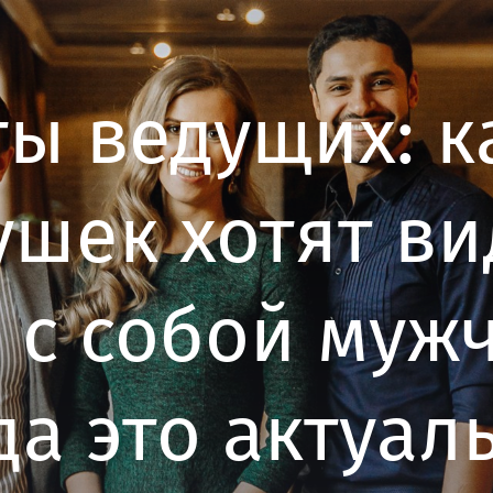
ты ведущих: к
ушек хотят ви
 с собой муж
да это актуал