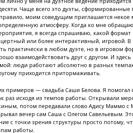
м лично у меня на дуэтное ведение приходитс
десяти. Чаще всего это дуэты, сформированные 
к правило, моим соведущим приглашается некое
 определенную атмосферу. Когда ко мне обращаю
ероприятия, я всегда спрашиваю, какой формат 
цертный или более интерактивный, игровой. В 
ть практически в любом дуэте, но в игровом ф
рошо взаимодействовать друг с другом. И здесь
мой: люди работают абсолютно в разных темпах,
другому приходится притормаживать.
их примеров — свадьба Саши Белова. Я помогал
ак раз исходя из темпов работы. Открывали ме
киным, потом передавали слово Адису Маммо с
крывал вечер сам Саша с Олегом Савельевым. Эт
ие с точки зрения структуры просто потому, ч
мпам работы.