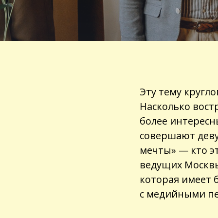
Эту тему кругл
Насколько вост
более интересн
совершают деву
мечты
»
—
кто э
ведущих Москвы
которая имеет 
с медийными пе