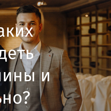
аких
деть
чины и
ьно?