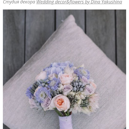
Студия декора
Wedding decor&flowers by Dina Yakushina